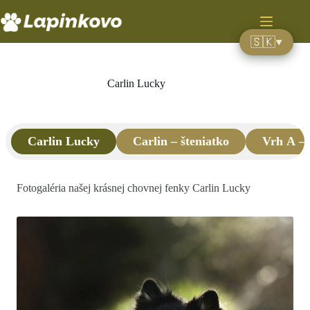
Preskočiť
na
obsah
🇸🇰
▼
🇸🇰
Slovenčina
Carlin Lucky
🇧🇬
Български
🇨🇿
Čeština
🇩🇰
Dansk
Carlin Lucky
Carlin – šteniatko
Vrh A – 
🇬🇧
English
🇫🇷
Français
Fotogaléria našej krásnej chovnej fenky Carlin Lucky
🇩🇪
Deutsch
🇭🇺
Magyar
🇵🇱
Polski
🇷🇺
Русский
🇸🇮
Slovenščina
🇪🇸
Español
🇸🇪
Svenska