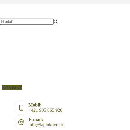
Žiadne
výsledky
KONTAKT
Mobil:
+421 905 865 920
E-mail:
info@lapinkovo.sk